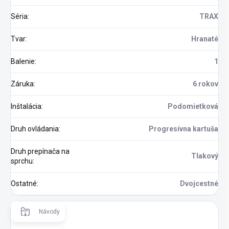
Séria
:
TRAX
Tvar
:
Hranaté
Balenie
:
1
Záruka
:
6 rokov
Inštalácia
:
Podomietková
Druh ovládania
:
Progresívna kartuša
Druh prepínača na
Tlakový
sprchu
:
Ostatné
:
Dvojcestné
Návody