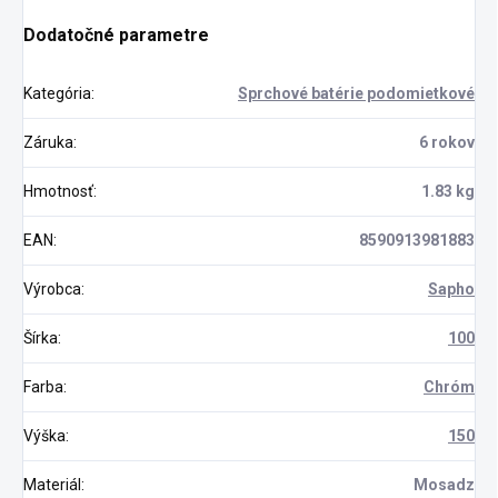
Dodatočné parametre
Kategória
:
Sprchové batérie podomietkové
Záruka
:
6 rokov
Hmotnosť
:
1.83 kg
EAN
:
8590913981883
Výrobca
:
Sapho
Šírka
:
100
Farba
:
Chróm
Výška
:
150
Materiál
:
Mosadz