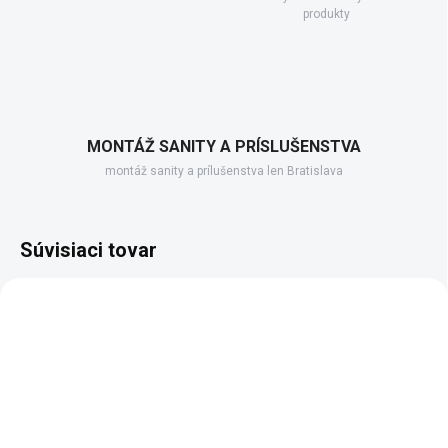
produkty
MONTÁŽ SANITY A PRÍSLUŠENSTVA
montáž sanity a prílušenstva len Bratislava
Súvisiaci tovar