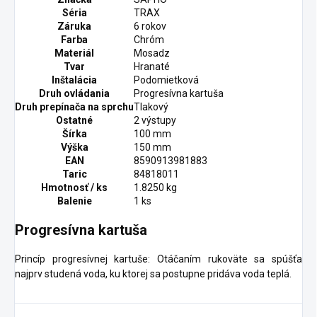
Séria
TRAX
Záruka
6 rokov
Farba
Chróm
Materiál
Mosadz
Tvar
Hranaté
Inštalácia
Podomietková
Druh ovládania
Progresívna kartuša
Druh prepínača na sprchu
Tlakový
Ostatné
2 výstupy
Šírka
100 mm
Výška
150 mm
EAN
8590913981883
Taric
84818011
Hmotnosť / ks
1.8250 kg
Balenie
1 ks
Progresívna kartuša
Princíp progresívnej kartuše: Otáčaním rukoväte sa spúšťa
najprv studená voda, ku ktorej sa postupne pridáva voda teplá.