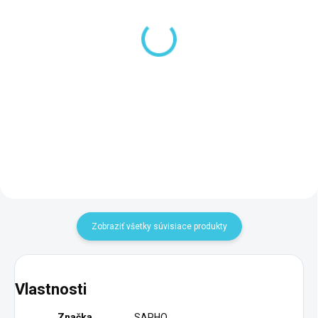
SKLADOM DODANIE DO 6-7 PRAC. DNÍ
SKLADOM DODANIE DO 6-7 PRAC. DNÍ
(100 KS)
(9 KS)
Sapho Ručná sprcha,
Sapho Vývod sprchy,
210mm, ABS/chróm
hranatý, tenká krytka,
1204-33
chróm SG302
17,50 €
27,10 €
Do košíka
Do košíka
Zobraziť všetky súvisiace produkty
Vlastnosti
Značka
SAPHO