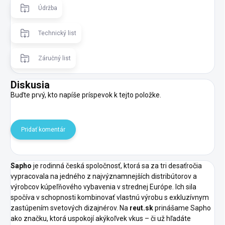
Údržba
Technický list
Záručný list
Diskusia
Buďte prvý, kto napíše príspevok k tejto položke.
Pridať komentár
Sapho
je rodinná česká spoločnosť, ktorá sa za tri desaťročia
vypracovala na jedného z najvýznamnejších distribútorov a
výrobcov kúpeľňového vybavenia v strednej Európe. Ich sila
spočíva v schopnosti kombinovať vlastnú výrobu s exkluzívnym
zastúpením svetových dizajnérov. Na
reut.sk
prinášame Sapho
ako značku, ktorá uspokojí akýkoľvek vkus – či už hľadáte