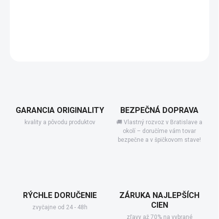
−
+
Pridať do košíka
DETAILNÉ INFORMÁCIE
GARANCIA ORIGINALITY
BEZPEČNÁ DOPRAVA
kvality a pôvodu produktov
🚚 Vlastný rozvoz v Bratislave a
okolí – doručíme vám tovar
bezpečne a v špičkovom stave!
RÝCHLE DORUČENIE
ZÁRUKA NAJLEPŠÍCH
CIEN
zvyčajne od 24 - 48h
zľavy až 70% na vybrané