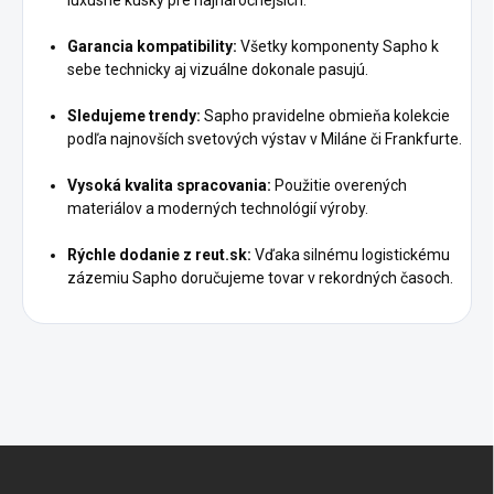
luxusné kúsky pre najnáročnejších.
Garancia kompatibility:
Všetky komponenty Sapho k
sebe technicky aj vizuálne dokonale pasujú.
Sledujeme trendy:
Sapho pravidelne obmieňa kolekcie
podľa najnovších svetových výstav v Miláne či Frankfurte.
Vysoká kvalita spracovania:
Použitie overených
materiálov a moderných technológií výroby.
Rýchle dodanie z reut.sk:
Vďaka silnému logistickému
zázemiu Sapho doručujeme tovar v rekordných časoch.
Z
á