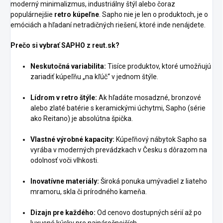
moderný minimalizmus, industriálny štýl alebo čoraz
populárnejšie
retro kúpeľne
. Sapho nie je len o produktoch, je o
emóciách a hľadaní netradičných riešení, ktoré inde nenájdete.
Prečo si vybrať SAPHO z reut.sk?
Neskutočná variabilita:
Tisíce produktov, ktoré umožňujú
zariadiť kúpeľňu „na kľúč“ v jednom štýle.
Lídrom v retro štýle:
Ak hľadáte mosadzné, bronzové
alebo zlaté batérie s keramickými úchytmi, Sapho (série
ako Reitano) je absolútna špička.
Vlastné výrobné kapacity:
Kúpeľňový nábytok Sapho sa
vyrába v moderných prevádzkach v Česku s dôrazom na
odolnosť voči vlhkosti.
Inovatívne materiály:
Široká ponuka umývadiel z liateho
mramoru, skla či prírodného kameňa.
Dizajn pre každého:
Od cenovo dostupných sérií až po