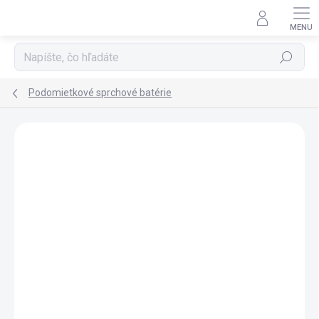
Prejsť
na
obsah
Hľadať
Podomietkové sprchové batérie
ZNAČKA:
SAPHO