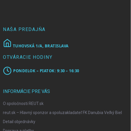
p
ä
t
i
e
NAŠA PREDAJŇA
TUHOVSKÁ 1/A, BRATISLAVA
OTVÁRACIE HODINY
PONDELOK – PIATOK: 9:30 – 16:30
INFORMÁCIE PRE VÁS
O spoločnosti REUT.sk
reut.sk – Hlavný sponzor a spoluzakladateľ FK Danubia Veľký Biel
Detail objednávky
Doprava a platby