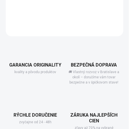
−
+
Pridať do košíka
DETAILNÉ INFORMÁCIE
GARANCIA ORIGINALITY
BEZPEČNÁ DOPRAVA
kvality a pôvodu produktov
🚚 Vlastný rozvoz v Bratislave a
okolí – doručíme vám tovar
bezpečne a v špičkovom stave!
RÝCHLE DORUČENIE
ZÁRUKA NAJLEPŠÍCH
CIEN
zvyčajne od 24 - 48h
zľavy až 70% na vybrané