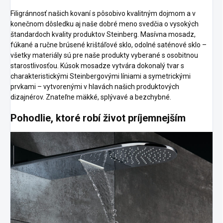
Filigránnosť našich kovaní s pôsobivo kvalitným dojmom a v
konečnom dôsledku aj naše dobré meno svedčia o vysokých
štandardoch kvality produktov Steinberg. Masívna mosadz,
fúkané a ručne brúsené krištáľové sklo, odolné saténové sklo –
všetky materiály sú pre naše produkty vyberané s osobitnou
starostlivosťou. Kúsok mosadze vytvára dokonalý tvar s
charakteristickými Steinbergovými líniami a symetrickými
prvkami – vytvorenými v hlavách našich produktových
dizajnérov. Znateľne mäkké, splývavé a bezchybné.
Pohodlie, ktoré robí život príjemnejším