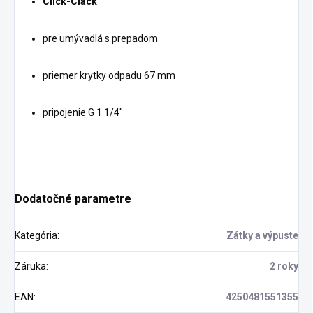
Click-Clack
pre umývadlá s prepadom
priemer krytky odpadu 67 mm
pripojenie G 1 1/4"
Dodatočné parametre
Kategória
:
Zátky a výpuste
Záruka
:
2 roky
EAN
:
4250481551355