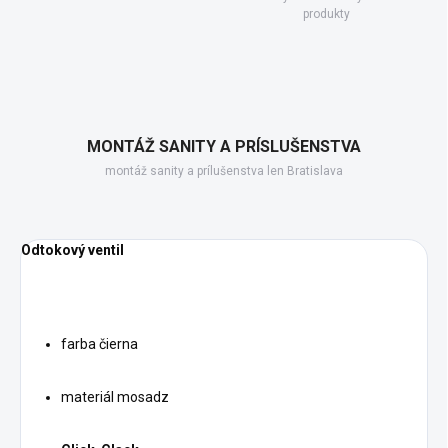
produkty
MONTÁŽ SANITY A PRÍSLUŠENSTVA
montáž sanity a prílušenstva len Bratislava
Odtokový ventil
farba čierna
materiál mosadz