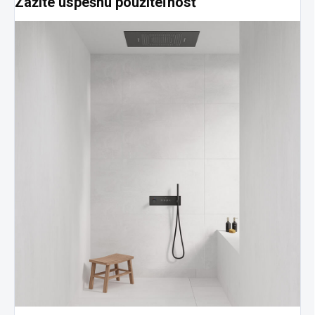
Zažite úspešnú použiteľnosť