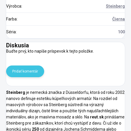
Výrobca
:
Steinberg
Farba
:
Čierna
Séria
:
100
Diskusia
Buďte prvý, kto napíše príspevok k tejto položke.
Pridať komentár
Steinberg
je nemecká značka z Düsseldorfu, ktorá od roku 2002
nanovo definuje estetiku kúpeľňových armatúr. Na rozdiel od
masových výrobcov sa Steinberg sústredí na výrazný
individuálny dizajn, čisté línie a použitie tých najušľachtilejších
materiálov, ako je masívna mosadz a sklo. Na
reut.sk
prinášame
Steinberg pre zákazníkov, ktorí chcú vystúpiť z davu. Či už ide o
ikonickú sériu
250
od dizajnéra Jochena Schmiddema alebo