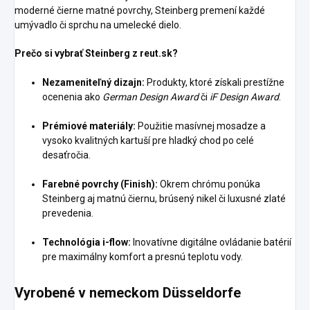
moderné čierne matné povrchy, Steinberg premení každé
umývadlo či sprchu na umelecké dielo.
Prečo si vybrať Steinberg z reut.sk?
Nezameniteľný dizajn:
Produkty, ktoré získali prestížne
ocenenia ako
German Design Award
či
iF Design Award
.
Prémiové materiály:
Použitie masívnej mosadze a
vysoko kvalitných kartuší pre hladký chod po celé
desaťročia.
Farebné povrchy (Finish):
Okrem chrómu ponúka
Steinberg aj matnú čiernu, brúsený nikel či luxusné zlaté
prevedenia.
Technológia i-flow:
Inovatívne digitálne ovládanie batérií
pre maximálny komfort a presnú teplotu vody.
Vyrobené v nemeckom Düsseldorfe