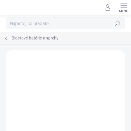
Prejsť
na
obsah
Hľadať
Bidetové batérie a sprchy
ZNAČKA:
TRES
NOVINKA