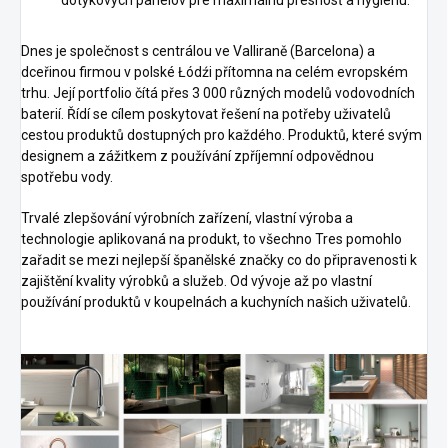
Dnes je společnost s centrálou ve Valliraně (Barcelona) a
dceřinou firmou v polské Łódźi přítomna na celém evropském
trhu. Její portfolio čítá přes 3 000 různých modelů vodovodních
baterií. Řídí se cílem poskytovat řešení na potřeby uživatelů
cestou produktů dostupných pro každého. Produktů, které svým
designem a zážitkem z používání zpříjemní odpovědnou
spotřebu vody.
Trvalé zlepšování výrobních zařízení, vlastní výroba a
technologie aplikovaná na produkt, to všechno Tres pomohlo
zařadit se mezi nejlepší španělské značky co do připravenosti k
zajištění kvality výrobků a služeb. Od vývoje až po vlastní
používání produktů v koupelnách a kuchyních našich uživatelů.