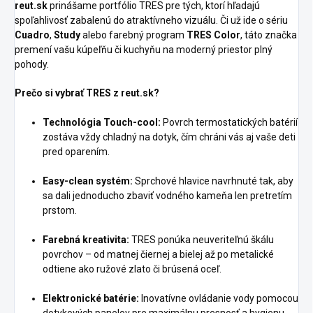
reut.sk
prinášame portfólio TRES pre tých, ktorí hľadajú
spoľahlivosť zabalenú do atraktívneho vizuálu. Či už ide o sériu
Cuadro
,
Study
alebo farebný program
TRES Color
, táto značka
premení vašu kúpeľňu či kuchyňu na moderný priestor plný
pohody.
Prečo si vybrať TRES z reut.sk?
Technológia Touch-cool:
Povrch termostatických batérií
zostáva vždy chladný na dotyk, čím chráni vás aj vaše deti
pred oparením.
Easy-clean systém:
Sprchové hlavice navrhnuté tak, aby
sa dali jednoducho zbaviť vodného kameňa len pretretím
prstom.
Farebná kreativita:
TRES ponúka neuveriteľnú škálu
povrchov – od matnej čiernej a bielej až po metalické
odtiene ako ružové zlato či brúsená oceľ.
Elektronické batérie:
Inovatívne ovládanie vody pomocou
dotykových panelov pre maximálnu presnosť a hygienu.