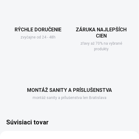
RÝCHLE DORUČENIE
ZÁRUKA NAJLEPŠÍCH
CIEN
zvyčajne od 24 - 48h
zľavy až 70% na vybrané
produkty
MONTÁŽ SANITY A PRÍSLUŠENSTVA
montáž sanity a prílušenstva len Bratislava
Súvisiaci tovar
NOVINKA