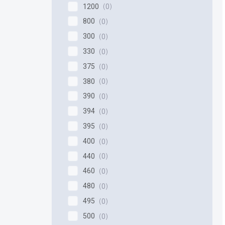
1200
0
800
0
300
0
330
0
375
0
380
0
390
0
394
0
395
0
400
0
440
0
460
0
480
0
495
0
500
0