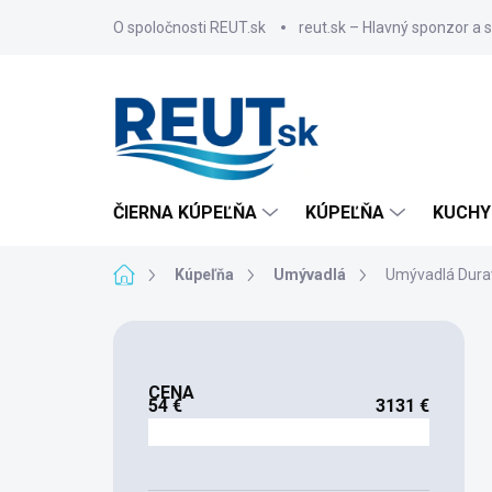
Prejsť
O spoločnosti REUT.sk
reut.sk – Hlavný sponzor a 
na
obsah
ČIERNA KÚPEĽŇA
KÚPEĽŇA
KUCHY
Domov
Kúpeľňa
Umývadlá
Umývadlá Dura
B
o
č
CENA
n
54
€
3131
€
ý
p
a