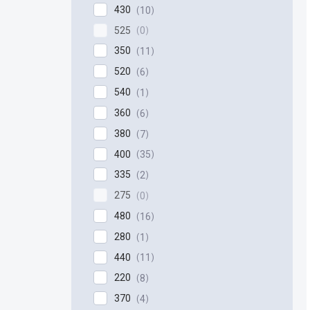
430
10
525
0
350
11
520
6
540
1
360
6
380
7
400
35
335
2
275
0
480
16
280
1
440
11
220
8
370
4