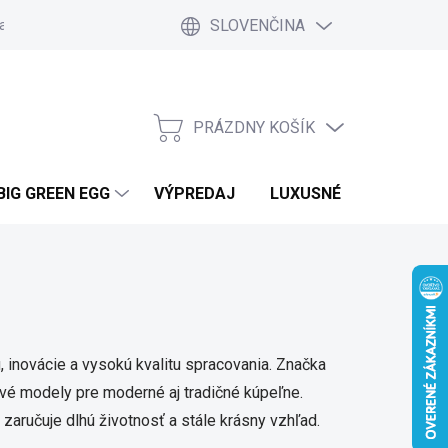
SLOVENČINA
a a platby
Kontakt
Blog
Ako nakupovať
Vrátenie tovar
PRÁZDNY KOŠÍK
NÁKUPNÝ
KOŠÍK
BIG GREEN EGG
VÝPREDAJ
LUXUSNÉ MOBILNÉ DO
, inovácie a vysokú kvalitu spracovania. Značka
vé modely pre moderné aj tradičné kúpeľne.
 zaručuje dlhú životnosť a stále krásny vzhľad.