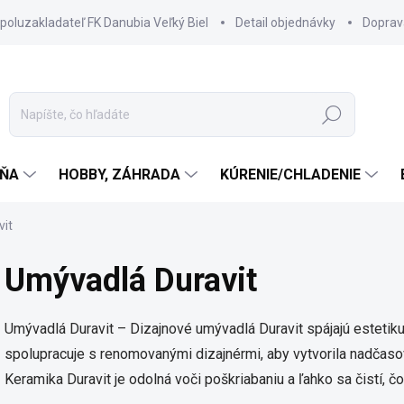
spoluzakladateľ FK Danubia Veľký Biel
Detail objednávky
Doprav
Hľadať
ŇA
HOBBY, ZÁHRADA
KÚRENIE/CHLADENIE
vit
Umývadlá Duravit
Umývadlá Duravit – Dizajnové umývadlá Duravit spájajú estetiku
spolupracuje s renomovanými dizajnérmi, aby vytvorila nadčaso
Keramika Duravit je odolná voči poškriabaniu a ľahko sa čistí, čo