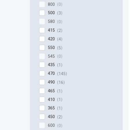
800
0
500
3
580
0
415
2
420
4
550
5
545
0
435
1
470
145
490
16
465
1
410
1
365
1
450
2
600
0