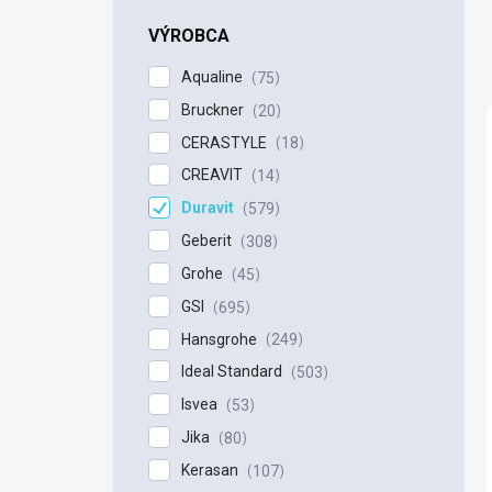
n
e
VÝROBCA
l
Aqualine
75
Bruckner
20
CERASTYLE
18
CREAVIT
14
Duravit
579
Geberit
308
Grohe
45
GSI
695
Hansgrohe
249
Ideal Standard
503
Isvea
53
Jika
80
Kerasan
107