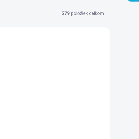
579
položiek celkom
8120027
0349600000
 TÝŽDNE
4 TÝŽDNE
2
Duravit DuraStyle
 cm,
Umývadlo na dosku,
r na
60x38 cm, bez
prepadu, biela
232,50 €
0349600000