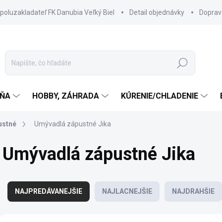
spoluzakladateľ FK Danubia Veľký Biel
Detail objednávky
Doprav
Hľadať
ŇA
HOBBY, ZÁHRADA
KÚRENIE/CHLADENIE
ustné
Umývadlá zápustné Jika
Umývadlá zápustné Jika
R
a
NAJPREDÁVANEJŠIE
NAJLACNEJŠIE
NAJDRAHŠIE
d
e
V