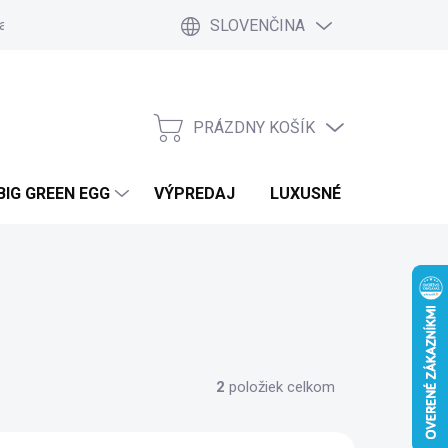
SLOVENČINA
a a platby
Kontakt
Blog
Ako nakupovať
Vrátenie tovar
PRÁZDNY KOŠÍK
NÁKUPNÝ
KOŠÍK
BIG GREEN EGG
VÝPREDAJ
LUXUSNÉ MOBILNÉ DO
2
položiek celkom