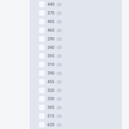
440
0
370
0
405
0
460
0
290
0
340
0
355
0
310
0
390
0
455
0
320
0
330
0
305
0
515
0
620
0