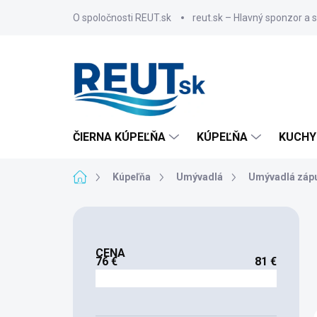
Prejsť
O spoločnosti REUT.sk
reut.sk – Hlavný sponzor a 
na
obsah
ČIERNA KÚPEĽŇA
KÚPEĽŇA
KUCHY
Domov
Kúpeľňa
Umývadlá
Umývadlá záp
B
o
č
CENA
n
76
€
81
€
ý
p
a