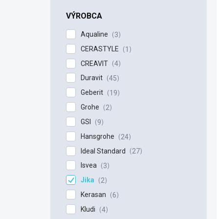
n
e
VÝROBCA
l
Aqualine
3
CERASTYLE
1
CREAVIT
4
Duravit
45
Geberit
19
Grohe
2
GSI
9
Hansgrohe
24
Ideal Standard
27
Isvea
3
Jika
2
Kerasan
6
Kludi
4