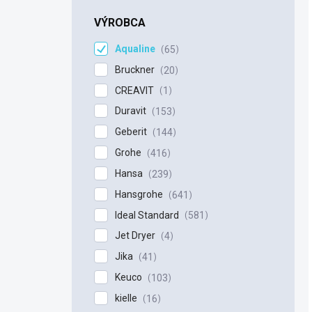
n
e
VÝROBCA
l
Aqualine
65
Bruckner
20
CREAVIT
1
Duravit
153
Geberit
144
Grohe
416
Hansa
239
Hansgrohe
641
Ideal Standard
581
Jet Dryer
4
Jika
41
Keuco
103
kielle
16