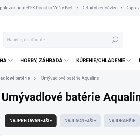
spoluzakladateľ FK Danubia Veľký Biel
Detail objednávky
Doprav
Hľadať
ŇA
HOBBY, ZÁHRADA
KÚRENIE/CHLADENIE
adlové batérie
Umývadlové batérie Aqualine
Umývadlové batérie Aquali
R
a
NAJPREDÁVANEJŠIE
NAJLACNEJŠIE
NAJDRAHŠIE
d
e
V