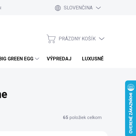
SLOVENČINA
a a platby
Kontakt
Blog
Ako nakupovať
Vrátenie tovar
PRÁZDNY KOŠÍK
NÁKUPNÝ
KOŠÍK
BIG GREEN EGG
VÝPREDAJ
LUXUSNÉ MOBILNÉ DO
ne
65
položiek celkom