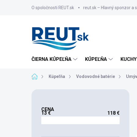
Prejsť
O spoločnosti REUT.sk
reut.sk – Hlavný sponzor a 
na
obsah
ČIERNA KÚPEĽŇA
KÚPEĽŇA
KUCHY
Domov
Kúpeľňa
Vodovodné batérie
Umýv
B
o
č
CENA
n
13
€
118
€
ý
p
a