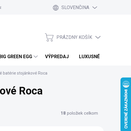
SLOVENČINA
a a platby
Kontakt
Blog
Ako nakupovať
Vrátenie tovar
PRÁZDNY KOŠÍK
NÁKUPNÝ
KOŠÍK
BIG GREEN EGG
VÝPREDAJ
LUXUSNÉ MOBILNÉ DO
 batérie stojánkové Roca
kové Roca
18
položiek celkom