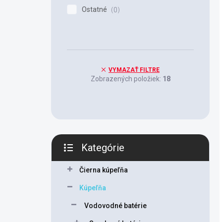
Ostatné
0
VYMAZAŤ FILTRE
Zobrazených položiek:
18
Kategórie
Preskočiť
kategórie
Čierna kúpeľňa
Kúpeľňa
Vodovodné batérie