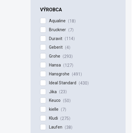
n
e
VÝROBCA
l
Aqualine
18
Bruckner
7
Duravit
114
Geberit
4
Grohe
293
Hansa
127
Hansgrohe
491
Ideal Standard
430
Jika
23
Keuco
50
kielle
7
Kludi
275
Laufen
38