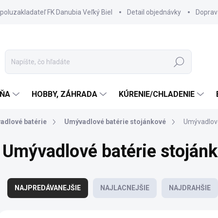
spoluzakladateľ FK Danubia Veľký Biel
Detail objednávky
Doprav
Hľadať
ŇA
HOBBY, ZÁHRADA
KÚRENIE/CHLADENIE
adlové batérie
Umývadlové batérie stojánkové
Umývadlové
Umývadlové batérie stoján
R
a
NAJPREDÁVANEJŠIE
NAJLACNEJŠIE
NAJDRAHŠIE
d
e
V