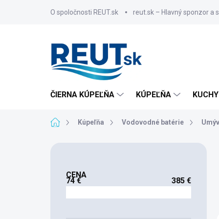
Prejsť
O spoločnosti REUT.sk
reut.sk – Hlavný sponzor a 
na
obsah
ČIERNA KÚPEĽŇA
KÚPEĽŇA
KUCHY
Domov
Kúpeľňa
Vodovodné batérie
Umýv
B
o
č
CENA
n
74
€
385
€
ý
p
a