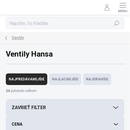
Prejsť
na
obsah
Hľadať
Ventily
Ventily Hansa
R
a
NAJPREDÁVANEJŠIE
NAJLACNEJŠIE
NAJDRAHŠIE
d
e
24
položiek celkom
n
i
ZAVRIEŤ FILTER
e
p
r
CENA