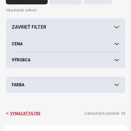
d
e
12
položiek celkom
n
i
ZAVRIEŤ FILTER
e
p
r
CENA
o
d
VÝROBCA
u
k
t
o
FARBA
v
Zobrazených položiek:
12
VYMAZAŤ FILTRE
V