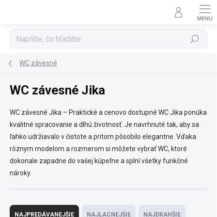
Prejsť
na
obsah
Hľadať
WC závesné
WC závesné Jika
WC závesné Jika – Praktické a cenovo dostupné WC Jika ponúka
kvalitné spracovanie a dlhú životnosť. Je navrhnuté tak, aby sa
ľahko udržiavalo v čistote a pritom pôsobilo elegantne. Vďaka
rôznym modelom a rozmerom si môžete vybrať WC, ktoré
dokonale zapadne do vašej kúpeľne a splní všetky funkčné
nároky.
R
a
NAJPREDÁVANEJŠIE
NAJLACNEJŠIE
NAJDRAHŠIE