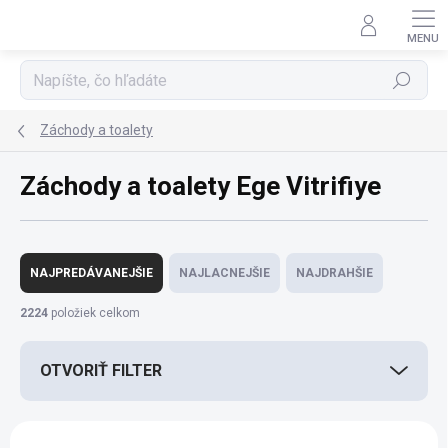
Prejsť
na
obsah
Hľadať
Záchody a toalety
Záchody a toalety Ege Vitrifiye
R
a
NAJPREDÁVANEJŠIE
NAJLACNEJŠIE
NAJDRAHŠIE
d
e
2224
položiek celkom
n
i
OTVORIŤ FILTER
e
p
r
V