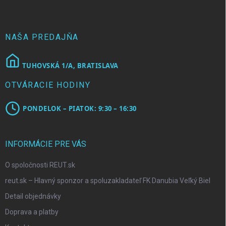
ä
t
i
e
NAŠA PREDAJŇA
TUHOVSKÁ 1/A, BRATISLAVA
OTVÁRACIE HODINY
PONDELOK – PIATOK: 9:30 – 16:30
INFORMÁCIE PRE VÁS
O spoločnosti REUT.sk
reut.sk – Hlavný sponzor a spoluzakladateľ FK Danubia Veľký Biel
Detail objednávky
Doprava a platby