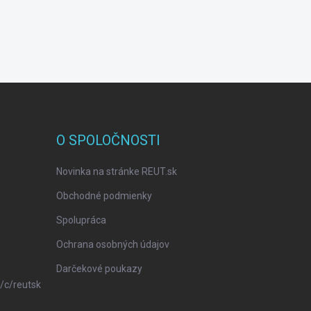
O SPOLOČNOSTI
Novinka na stránke REUT.sk
Obchodné podmienky
Spolupráca
Ochrana osobných údajov
Darčekové poukazy
/c/reutsk