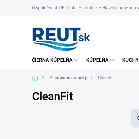
Prejsť
O spoločnosti REUT.sk
reut.sk – Hlavný sponzor a 
na
obsah
ČIERNA KÚPEĽŇA
KÚPEĽŇA
KUCHY
Domov
Predávané značky
CleanFit
CleanFit