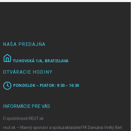
d
Z
a
á
c
p
i
e
ä
p
t
r
i
v
e
NAŠA PREDAJŇA
k
y
v
TUHOVSKÁ 1/A, BRATISLAVA
ý
p
OTVÁRACIE HODINY
i
s
u
PONDELOK – PIATOK: 9:30 – 16:30
INFORMÁCIE PRE VÁS
O spoločnosti REUT.sk
reut.sk – Hlavný sponzor a spoluzakladateľ FK Danubia Veľký Biel