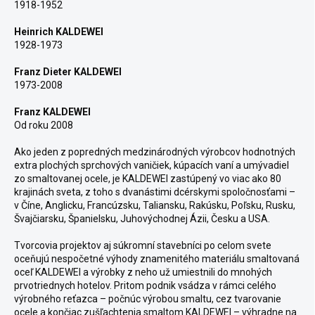
1918-1952
Heinrich KALDEWEI
1928-1973
Franz Dieter KALDEWEI
1973-2008
Franz KALDEWEI
Od roku 2008
Ako jeden z popredných medzinárodných výrobcov hodnotných
extra plochých sprchových vaničiek, kúpacích vaní a umývadiel
zo smaltovanej ocele, je KALDEWEI zastúpený vo viac ako 80
krajinách sveta, z toho s dvanástimi dcérskymi spoločnosťami –
v Číne, Anglicku, Francúzsku, Taliansku, Rakúsku, Poľsku, Rusku,
Švajčiarsku, Španielsku, Juhovýchodnej Ázii, Česku a USA.
Tvorcovia projektov aj súkromní stavebníci po celom svete
oceňujú nespočetné výhody znamenitého materiálu smaltovaná
oceľ KALDEWEI a výrobky z neho už umiestnili do mnohých
prvotriednych hotelov.
Pritom podnik vsádza v rámci celého
výrobného reťazca – počnúc výrobou smaltu, cez tvarovanie
ocele a končiac zušľachtenia smaltom KALDEWEI – výhradne na