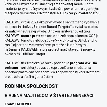
vaničky a umývadlá z ušľachtilej
smaltovanej ocele
.
Tento
materiál je výnimočný svojim kvalitným povrchom, elegantným
dizajnom, veľmi dlhou životnosťou a
100% recyklovateľnosťou
.
KALDEWEI v roku 2021 ako prvý výrobca sanitárneho vybavenia
podpísal iniciatívu
„Science Based Targets“
a vydal sa cestou
klimaticky neutrálnej výroby.
S novou limitovanou edíciou
KALDEWEI
nature protect
z ocele so zníženou bilanciou CO2 je
KALDEWEI tomuto cieľu opäť o veľký krok bližšie.
Úžitok z toho
majú aj partneri v stavebníctve, pretože s kúpeľňovými
riešeniami KALDEWEI nature protect majú stavebné projekty
oveľa nižšiu uhlíkovú stopu.
KALDEWEI tiež už niekoľko rokov podporuje
program WWF na
ochranu morí
, ktorý sa zasadzuje o zníženie znečistenia
oceánov plastovým odpadom.
Zo zodpovednosti voči životnému
prostrediu a ďalším generáciám.
RODINNÁ SPOLOČNOSŤ
RIADENÁ MAJITEĽOM V ŠTVRTEJ GENERÁCII
Franz KALDEWEI