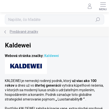
Prejsť
na
obsah
Hľadať
Predávané značky
Kaldewei
Webová stránka značky:
Kaldewei
KALDEWEI je nemecký rodinný podnik, ktorý
už viac ako 100
rokov
a dnes už vo
štvrtej generácii
vytvára kúpeľňové riešenia,
v ktorých sa moderný luxus snúbi s udržateľným myslením,
hospodárením a konaním.
Podnik označuje toto globálne
strategické smerovanie pojmom
„
Luxstainability®
“
.
Portfólio KALDEWEI zahŕňa kúpacie vane, extra ploché sprchové