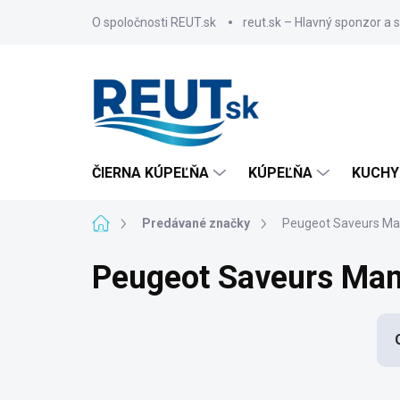
Prejsť
O spoločnosti REUT.sk
reut.sk – Hlavný sponzor a 
na
obsah
ČIERNA KÚPEĽŇA
KÚPEĽŇA
KUCHY
Domov
Predávané značky
Peugeot Saveurs Ma
Peugeot Saveurs Man