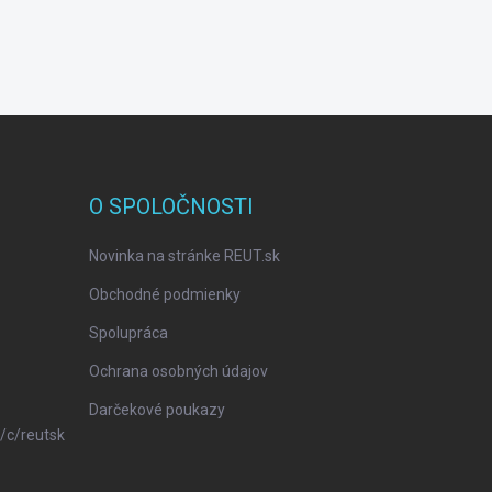
O SPOLOČNOSTI
Novinka na stránke REUT.sk
Obchodné podmienky
Spolupráca
Ochrana osobných údajov
Darčekové poukazy
/c/reutsk