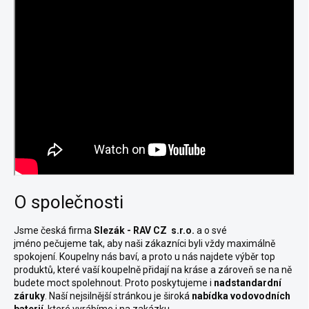
O společnosti
Jsme česká firma
Slezák - RAV CZ s.r.o.
a o své
jméno pečujeme tak, aby naši zákazníci byli vždy maximálně
spokojení. Koupelny nás baví, a proto u nás najdete výběr top
produktů, které vaší koupelně přidají na kráse a zároveň se na ně
budete moct spolehnout. Proto poskytujeme i
nadstandardní
záruky
.
Naší nejsilnější stránkou je široká
nabídka vodovodních
baterií
, které vyrábíme i na zakázku.