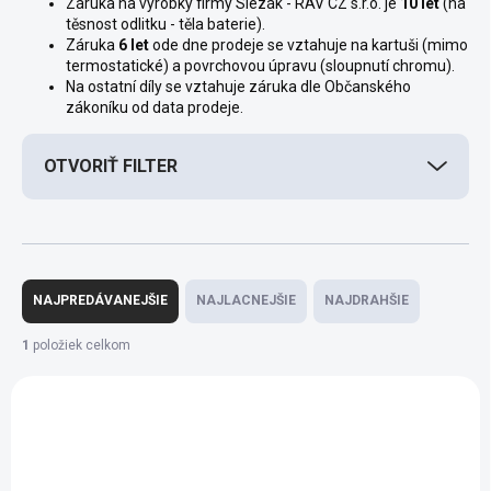
Záruka na výrobky firmy Slezák - RAV CZ s.r.o. je
10 let
(na
těsnost odlitku - těla baterie).
Záruka
6 let
ode dne prodeje se vztahuje na kartuši (mimo
termostatické) a povrchovou úpravu (sloupnutí chromu).
Na ostatní díly se vztahuje záruka dle Občanského
zákoníku od data prodeje.
OTVORIŤ FILTER
R
a
NAJPREDÁVANEJŠIE
NAJLACNEJŠIE
NAJDRAHŠIE
d
e
1
položiek celkom
n
V
i
ý
NOVINKA
e
p
p
i
r
s