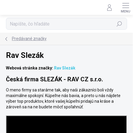
Prejsť
na
obsah
Hľadať
Predávané značky
Rav Slezák
Webová stránka značky:
Rav Slezák
Česká firma
SLEZÁK - RAV CZ s.r.o.
O meno firmy sa staráme tak, aby naši zákazníci boli vždy
maximálne spokojní. Kúpeľne nás bavia, a preto u nás nájdete
výber top produktov, ktoré vašej kúpeľni pridajú na kráse a
zároveň sa na ne budete môcť spoľahnúť.