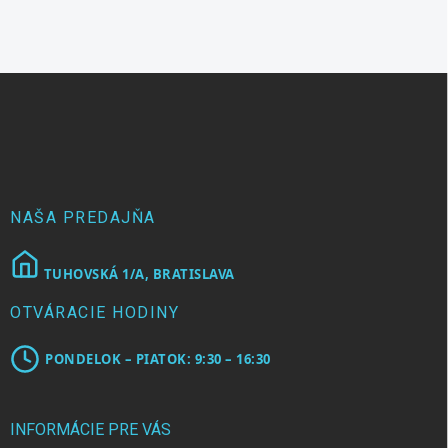
v
l
á
d
Z
a
á
c
p
i
e
ä
p
t
r
i
v
e
NAŠA PREDAJŇA
k
y
v
TUHOVSKÁ 1/A, BRATISLAVA
ý
p
OTVÁRACIE HODINY
i
s
u
PONDELOK – PIATOK: 9:30 – 16:30
INFORMÁCIE PRE VÁS