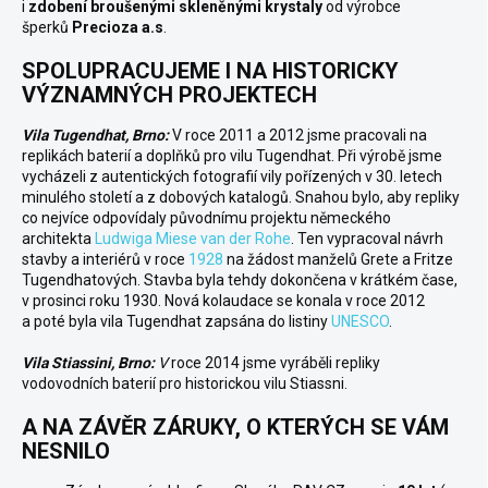
i
zdobení
broušenými skleněnými krystaly
od
výrobce
šperků
Precioza a.s
.
SPOLUPRACUJEME I NA HISTORICKY
VÝZNAMNÝCH PROJEKTECH
Vila Tugendhat, Brno:
V roce 2011 a 2012 jsme pracovali na
replikách baterií a doplňků pro vilu Tugendhat.
Při výrobě jsme
vycházeli z autentických fotografií vily pořízených v 30. letech
minulého století a z dobových katalogů. Snahou bylo, aby repliky
co nejvíce odpovídaly původnímu projektu německého
architekta
Ludwiga Miese van der Rohe
. Ten vypracoval návrh
stavby a interiérů v roce
1928
na žádost manželů Grete a Fritze
Tugendhatových. Stavba byla tehdy dokončena v krátkém čase,
v prosinci roku 1930. Nová kolaudace se konala v roce 2012
a poté byla vila Tugendhat zapsána do listiny
UNESCO
.
Vila Stiassini, Brno:
V
roce 2014 jsme vyráběli repliky
vodovodních baterií pro historickou vilu Stiassni
.
A NA ZÁVĚR ZÁRUKY, O KTERÝCH SE VÁM
NESNILO