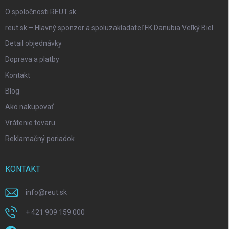
O spoločnosti REUT.sk
reut.sk – Hlavný sponzor a spoluzakladateľ FK Danubia Veľký Biel
Detail objednávky
Doprava a platby
Kontakt
Blog
Ako nakupovať
Vrátenie tovaru
Reklamačný poriadok
KONTAKT
info
@
reut.sk
+ 421 909 159 000