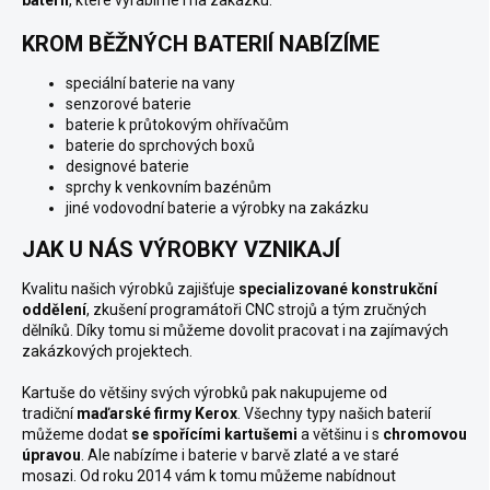
KROM BĚŽNÝCH BATERIÍ NABÍZÍME
speciální baterie na vany
senzorové baterie
baterie k průtokovým ohřívačům
baterie do sprchových boxů
designové baterie
sprchy k venkovním bazénům
jiné vodovodní baterie a výrobky na zakázku
JAK U NÁS VÝROBKY VZNIKAJÍ
Kvalitu našich výrobků zajišťuje
specializované konstrukční
oddělení
, zkušení programátoři CNC strojů a tým zručných
dělníků. Díky tomu si můžeme dovolit pracovat i na zajímavých
zakázkových projektech.
Kartuše do většiny svých výrobků pak nakupujeme od
tradiční
maďarské firmy Kerox
. Všechny typy našich baterií
můžeme dodat
se spořícími kartušemi
a většinu i s
chromovou
úpravou
. Ale nabízíme i
baterie v barvě zlaté a ve staré
mosazi.
Od roku 2014 vám k tomu můžeme nabídnout