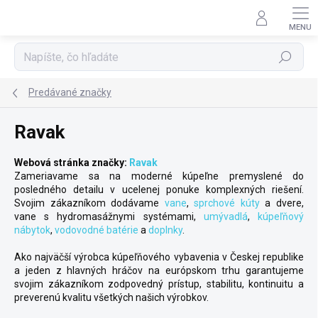
Prejsť
na
obsah
Hľadať
Predávané značky
Ravak
Webová stránka značky:
Ravak
Zameriavame sa na moderné kúpeľne premyslené do
posledného detailu v ucelenej ponuke komplexných riešení.
Svojim zákazníkom dodávame
vane
,
sprchové kúty
a dvere,
vane s hydromasážnymi systémami,
umývadlá
,
kúpeľňový
nábytok
,
vodovodné batérie
a
doplnky
.
Ako najväčší výrobca kúpeľňového vybavenia v Českej republike
a jeden z hlavných hráčov na európskom trhu garantujeme
svojim zákazníkom zodpovedný prístup, stabilitu, kontinuitu a
preverenú kvalitu všetkých našich výrobkov.