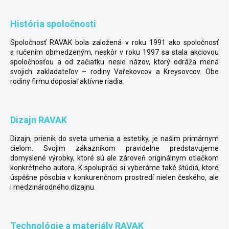
História spoločnosti
Spoločnosť RAVAK bola založená v roku 1991 ako spoločnosť
s ručením obmedzeným, neskôr v roku 1997 sa stala akciovou
spoločnosťou a od začiatku nesie názov, ktorý odráža mená
svojich zakladateľov – rodiny Vařekovcov a Kreysovcov. Obe
rodiny firmu doposiaľ aktívne riadia.
Dizajn RAVAK
Dizajn, prienik do sveta umenia a estetiky, je našim primárnym
cielom. Svojim zákazníkom pravidelne predstavujeme
domyslené výrobky, ktoré sú ale zároveň originálnym otlačkom
konkrétneho autora. K spolupráci si vyberáme také štúdiá, ktoré
úspěšne pôsobia v konkurenčnom prostredí nielen českého, ale
i medzinárodného dizajnu.
Technológie a materiály RAVAK