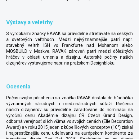
Výstavy a veletrhy
S výrobkami značky RAVAK sa pravidelne stretávate na českých
a svetových veľtrhoch. Medzi nejvýznamnejšie patrí napr.
stavebný veľtrh ISH vo Frankfurte nad Mohanom alebo
MOSBUILD v Moskve. RAVAK zároveň patrí medzi dôležitých
hráčov v oblasti umenia a dizajnu. Autorské počiny našich
dizajnérov vystavujeme napr. na pražskom Designbloku.
Ocenenia
Počas svojho pôsobenia sa značka RAVAK dostala do hľadáčika
významných národných i medzinárodných súťaží. Riešenia
našich dizajnérov sú pravidelne zaraďované do nominácií na
výročnú cenu Akadémie dizajnu ČR Czech Grand Design,
odborná verejnosť si ich všíma vo svojich cenách (Elle Decoration
Award) a v roku 2015 jeden z kúpeľňových konceptov (10°) získal
i najprestížnejšiu cenu udeľovanú na európskom kontinente za