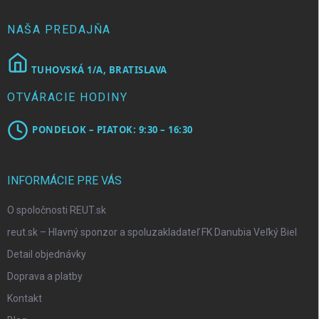
r
i
v
e
NAŠA PREDAJŇA
k
y
v
TUHOVSKÁ 1/A, BRATISLAVA
ý
p
OTVÁRACIE HODINY
i
s
u
PONDELOK – PIATOK: 9:30 – 16:30
INFORMÁCIE PRE VÁS
O spoločnosti REUT.sk
reut.sk – Hlavný sponzor a spoluzakladateľ FK Danubia Veľký Biel
Detail objednávky
Doprava a platby
Kontakt