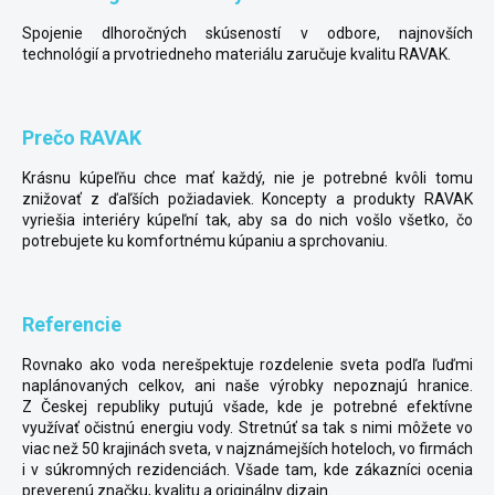
Spojenie dlhoročných skúseností v odbore, najnovších
technológií a prvotriedneho materiálu zaručuje kvalitu RAVAK.
Prečo RAVAK
Krásnu kúpeľňu chce mať každý, nie je potrebné kvôli tomu
znižovať z ďaľších požiadaviek.
Koncepty
a
produkty
RAVAK
vyriešia interiéry kúpeľní tak, aby sa do nich vošlo všetko, čo
potrebujete ku komfortnému kúpaniu a sprchovaniu.
Referencie
Rovnako ako voda nerešpektuje rozdelenie sveta podľa ľuďmi
naplánovaných celkov, ani naše výrobky nepoznajú hranice.
Z Českej republiky putujú všade, kde je potrebné efektívne
využívať očistnú energiu vody. Stretnúť sa tak s nimi môžete vo
viac než 50 krajinách sveta, v najznámejších hoteloch, vo firmách
i v súkromných rezidenciách. Všade tam, kde zákazníci ocenia
preverenú značku, kvalitu a originálny dizajn.