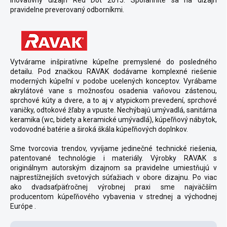
inovatívny dizajn Red Dot 2015. Spoľahnite sa na dizajn
pravidelne preverovaný odborníkmi.
Vytvárame inšpiratívne kúpeľne premyslené do posledného
detailu. Pod značkou RAVAK dodávame komplexné riešenie
moderných kúpeľní v podobe ucelených konceptov. Vyrábame
akrylátové vane s možnosťou osadenia vaňovou zástenou,
sprchové kúty a dvere, a to aj v atypickom prevedení, sprchové
vaničky, odtokové žľaby a vpuste. Nechýbajú umývadlá, sanitárna
keramika (wc, bidety a keramické umývadlá), kúpeľňový nábytok,
vodovodné batérie a široká škála kúpeľňových doplnkov.
Sme tvorcovia trendov, vyvíjame jedinečné technické riešenia,
patentované technológie i materiály. Výrobky RAVAK s
originálnym autorským dizajnom sa pravidelne umiestňujú v
najprestížnejších svetových súťažiach v obore dizajnu. Po viac
ako dvadsaťpäťročnej výrobnej praxi sme najväčším
producentom kúpeľňového vybavenia v strednej a východnej
Európe .