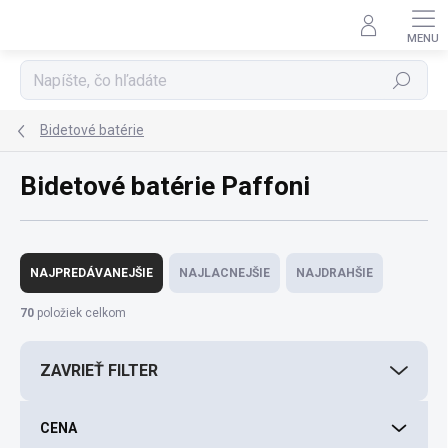
Prejsť
na
obsah
Hľadať
Bidetové batérie
Bidetové batérie Paffoni
R
a
NAJPREDÁVANEJŠIE
NAJLACNEJŠIE
NAJDRAHŠIE
d
e
70
položiek celkom
n
i
ZAVRIEŤ FILTER
e
p
r
CENA