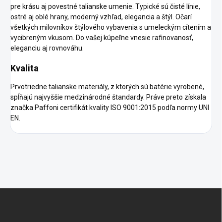
pre krásu aj povestné talianske umenie. Typické sú čisté línie,
ostré aj oblé hrany, moderný vzhľad, elegancia a štýl. Očarí
všetkých milovníkov štýlového vybavenia s umeleckým cítením a
vycibreným vkusom. Do vašej kúpeľne vnesie rafinovanosť,
eleganciu aj rovnováhu.
Kvalita
Prvotriedne talianske materiály, z ktorých sú batérie vyrobené,
spĺňajú najvyššie medzinárodné štandardy. Práve preto získala
značka Paffoni certifikát kvality ISO 9001:2015 podľa normy UNI
EN.
Z
á
p