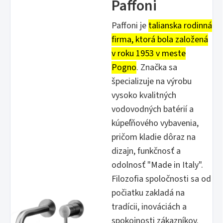
Paffoni
Paffoni je
talianska rodinná
firma, ktorá bola založená
v roku 1953 v meste
Pogno
. Značka sa
špecializuje na výrobu
vysoko kvalitných
vodovodných batérií a
kúpeľňového vybavenia,
pričom kladie dôraz na
dizajn, funkčnosť a
odolnosť "Made in Italy".
Filozofia spoločnosti sa od
počiatku zakladá na
tradícii, inováciách a
spokojnosti zákazníkov.