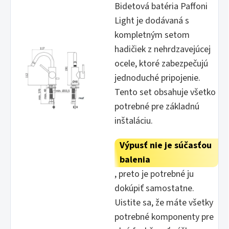
Bidetová batéria Paffoni
Light je dodávaná s
kompletným setom
hadičiek z nehrdzavejúcej
ocele, ktoré zabezpečujú
jednoduché pripojenie.
Tento set obsahuje všetko
potrebné pre základnú
inštaláciu.
Výpusť nie je súčasťou
balenia
, preto je potrebné ju
dokúpiť samostatne.
Uistite sa, že máte všetky
potrebné komponenty pre