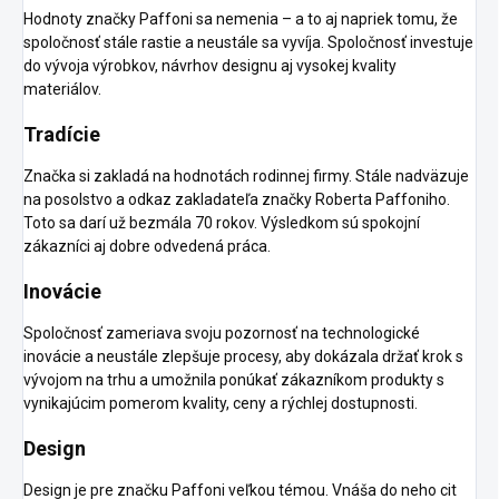
Hodnoty značky Paffoni sa nemenia – a to aj napriek tomu, že
spoločnosť stále rastie a neustále sa vyvíja. Spoločnosť investuje
do vývoja výrobkov, návrhov designu aj vysokej kvality
materiálov.
Tradície
Značka si zakladá na hodnotách rodinnej firmy. Stále nadväzuje
na posolstvo a odkaz zakladateľa značky Roberta Paffoniho.
Toto sa darí už bezmála 70 rokov. Výsledkom sú spokojní
zákazníci aj dobre odvedená práca.
Inovácie
Spoločnosť zameriava svoju pozornosť na technologické
inovácie a neustále zlepšuje procesy, aby dokázala držať krok s
vývojom na trhu a umožnila ponúkať zákazníkom produkty s
vynikajúcim pomerom kvality, ceny a rýchlej dostupnosti.
Design
Design je pre značku Paffoni veľkou témou. Vnáša do neho cit