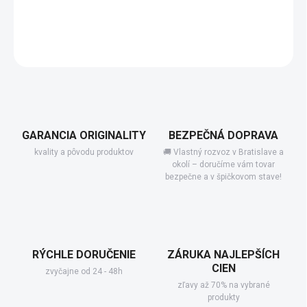
−
+
Pridať do košíka
DETAILNÉ INFORMÁCIE
GARANCIA ORIGINALITY
BEZPEČNÁ DOPRAVA
kvality a pôvodu produktov
🚚 Vlastný rozvoz v Bratislave a
okolí – doručíme vám tovar
bezpečne a v špičkovom stave!
RÝCHLE DORUČENIE
ZÁRUKA NAJLEPŠÍCH
CIEN
zvyčajne od 24 - 48h
zľavy až 70% na vybrané
produkty