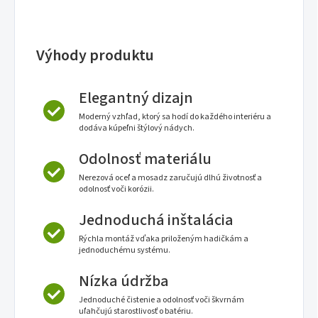
Výhody produktu
Elegantný dizajn
Moderný vzhľad, ktorý sa hodí do každého interiéru a
dodáva kúpeľni štýlový nádych.
Odolnosť materiálu
Nerezová oceľ a mosadz zaručujú dlhú životnosť a
odolnosť voči korózii.
Jednoduchá inštalácia
Rýchla montáž vďaka priloženým hadičkám a
jednoduchému systému.
Nízka údržba
Jednoduché čistenie a odolnosť voči škvrnám
uľahčujú starostlivosť o batériu.