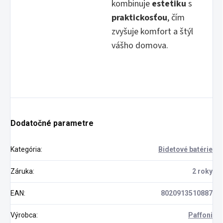
kombinuje
estetiku
s
praktickosťou
, čím
zvyšuje komfort a štýl
vášho domova.
Dodatočné parametre
Kategória
:
Bidetové batérie
Záruka
:
2 roky
EAN
:
8020913510887
Výrobca
:
Paffoni