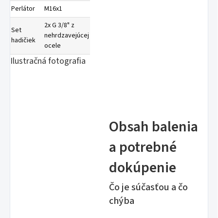
Perlátor
M16x1
2x G 3/8" z
Set
nehrdzavejúcej
hadičiek
ocele
Ilustračná fotografia
Obsah balenia
a potrebné
dokúpenie
Čo je súčasťou a čo
chýba