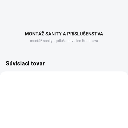
MONTÁŽ SANITY A PRÍSLUŠENSTVA
montáž sanity a prílušenstva len Bratislava
Súvisiaci tovar
SKLADOM, DODANIE DO 2-3 PRAC.DNÍ
(189 KS)