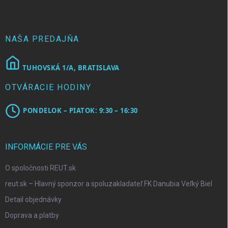
ä
t
i
e
NAŠA PREDAJŇA
TUHOVSKÁ 1/A, BRATISLAVA
OTVÁRACIE HODINY
PONDELOK – PIATOK: 9:30 – 16:30
INFORMÁCIE PRE VÁS
O spoločnosti REUT.sk
reut.sk – Hlavný sponzor a spoluzakladateľ FK Danubia Veľký Biel
Detail objednávky
Doprava a platby