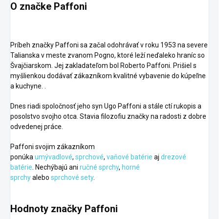
O značke Paffoni
Príbeh značky Paffoni sa začal odohrávať v roku 1953 na severe
Talianska v meste zvanom Pogno, ktoré leží neďaleko hraníc so
Švajčiarskom. Jej zakladateľom bol Roberto Paffoni. Prišiel s
myšlienkou dodávať zákazníkom kvalitné vybavenie do kúpeľne
a kuchyne. .
Dnes riadi spoločnosť jeho syn Ugo Paffoni a stále ctí rukopis a
posolstvo svojho otca. Stavia filozofiu značky na radosti z dobre
odvedenej práce.
Paffoni svojim zákazníkom
ponúka
umývadlové
,
sprchové
,
vaňové batérie
aj
drezové
batérie
. Nechýbajú ani
ručné sprchy
,
horné
sprchy
alebo
sprchové sety
.
Hodnoty značky Paffoni