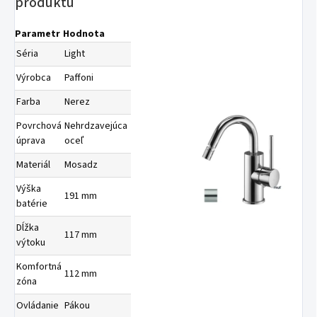
produktu
Parametr
Hodnota
Séria
Light
Výrobca
Paffoni
Farba
Nerez
Povrchová
Nehrdzavejúca
úprava
oceľ
Materiál
Mosadz
Výška
191 mm
batérie
Dĺžka
117 mm
výtoku
Komfortná
112 mm
zóna
Ovládanie
Pákou