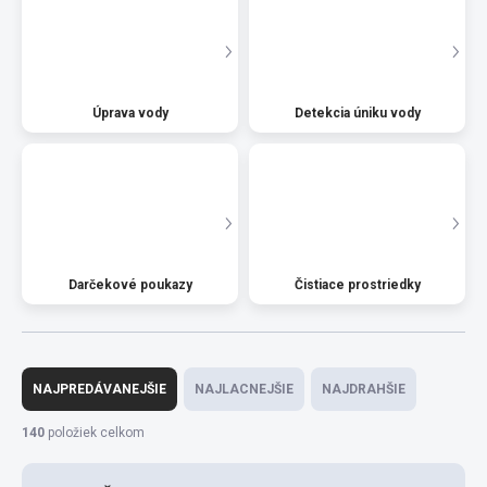
Úprava vody
Detekcia úniku vody
Darčekové poukazy
Čistiace prostriedky
R
a
NAJPREDÁVANEJŠIE
NAJLACNEJŠIE
NAJDRAHŠIE
d
e
140
položiek celkom
n
i