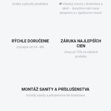
kvality a pôvodu produktov
🚚 Vlastný rozvoz v Bratislave a
okolí – doručíme vám tovar
bezpečne a v špičkovom stave!
RÝCHLE DORUČENIE
ZÁRUKA NAJLEPŠÍCH
CIEN
zvyčajne od 24 - 48h
zľavy až 70% na vybrané
produkty
MONTÁŽ SANITY A PRÍSLUŠENSTVA
montáž sanity a prílušenstva len Bratislava