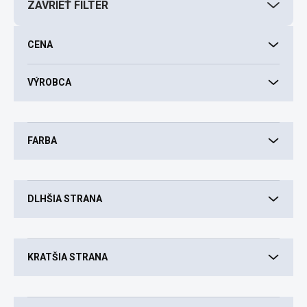
ZAVRIEŤ FILTER
e
p
r
CENA
o
d
VÝROBCA
u
k
t
o
FARBA
v
DLHŠIA STRANA
KRATŠIA STRANA