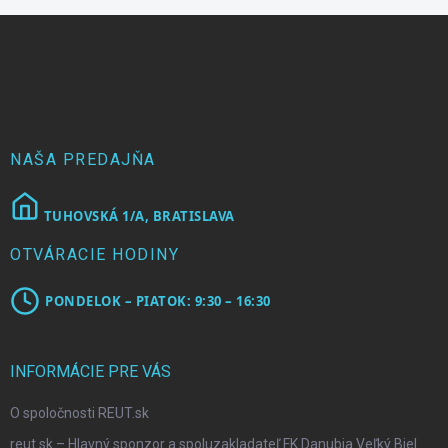
Z
á
p
ä
t
i
e
NAŠA PREDAJŇA
TUHOVSKÁ 1/A, BRATISLAVA
OTVÁRACIE HODINY
PONDELOK – PIATOK: 9:30 – 16:30
INFORMÁCIE PRE VÁS
O spoločnosti REUT.sk
reut.sk – Hlavný sponzor a spoluzakladateľ FK Danubia Veľký Biel