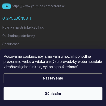
https://www.youtube.com/c/reutsk
O SPOLOČNOSTI
Novinka na stránke REUT.sk
Obchodné podmienky
Spolupráca
Ochrana osobných údajov
Používame cookies, aby sme vám umožnili pohodlné
Darčekové poukazy
prezeranie webu a vďaka analýze prevádzky webu neustále
zlepšovali jeho funkcie, výkon a použiteľnosť.
Nastavenie
Súhlasím
Individuálna ponuka