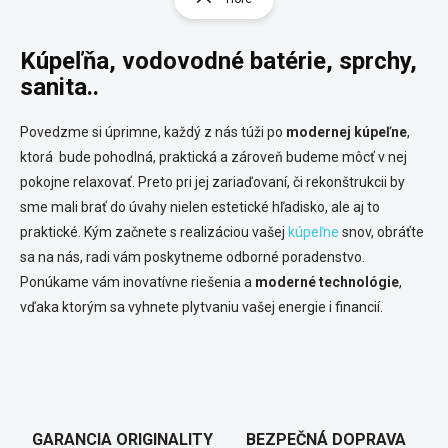
á
á
d
n
a
Kúpeľňa, vodovodné batérie, sprchy,
k
c
o
i
sanita..
e
v
p
a
Povedzme si úprimne, každý z nás túži po
modernej kúpeľne
,
r
n
v
ktorá bude pohodlná, praktická a zároveň budeme môcť v nej
i
k
pokojne relaxovať. Preto pri jej zariaďovaní, či rekonštrukcii by
e
y
sme mali brať do úvahy nielen estetické hľadisko, ale aj to
v
ý
praktické. Kým začnete s realizáciou vašej
kúpeľne
snov, obráťte
p
sa na nás, radi vám poskytneme odborné poradenstvo.
i
Ponúkame vám inovatívne riešenia a
moderné technológie
,
s
u
vďaka ktorým sa vyhnete plytvaniu vašej energie i financií.
GARANCIA ORIGINALITY
BEZPEČNÁ DOPRAVA