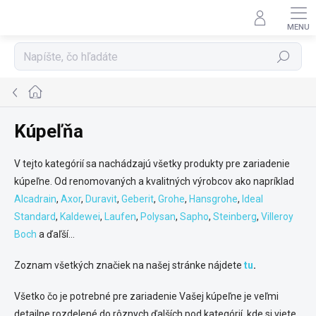
Prejsť
na
obsah
Hľadať
Domov
Kúpeľňa
V tejto kategórií sa nachádzajú všetky produkty pre zariadenie
kúpeľne. Od renomovaných a kvalitných výrobcov ako napríklad
Alcadrain
,
Axor
,
Duravit
,
Geberit
,
Grohe
,
Hansgrohe
,
Ideal
Standard
,
Kaldewei
,
Laufen
,
Polysan
,
Sapho
,
Steinberg
,
Villeroy
Boch
a ďaľší...
Zoznam všetkých značiek na našej stránke nájdete
tu
.
Všetko čo je potrebné pre zariadenie Vašej kúpeľne je veľmi
detailne rozdelené do rôznych ďalších pod kategórií, kde si viete