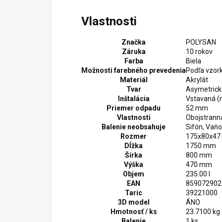
Vlastnosti
Značka
POLYSAN
Záruka
10 rokov
Farba
Biela
Možnosti farebného prevedenia
Podľa vzor
Materiál
Akrylát
Tvar
Asymetrick
Inštalácia
Vstavaná (
Priemer odpadu
52 mm
Vlastnosti
Obojstrann
Balenie neobsahuje
Sifón, Vaň
Rozmer
175x80x47
Dĺžka
1750 mm
Šírka
800 mm
Výška
470 mm
Objem
235.00 l
EAN
859072902
Taric
39221000
3D model
ÁNO
Hmotnosť / ks
23.7100 kg
Balenie
1 ks