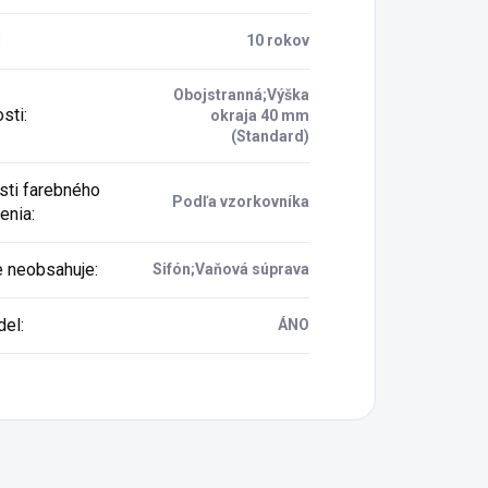
:
10 rokov
Obojstranná;Výška
osti
:
okraja 40 mm
(Standard)
ti farebného
Podľa vzorkovníka
enia
:
e neobsahuje
:
Sifón;Vaňová súprava
del
:
ÁNO