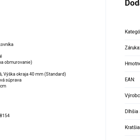
Dod
Kategó
kovníka
Záruka
é
na obmurovanie)
Hmotn
á, Výška okraja 40 mm (Standard)
EAN
:
ová súprava
 cm
Výrobc
Dlhšia 
8154
Kratšia