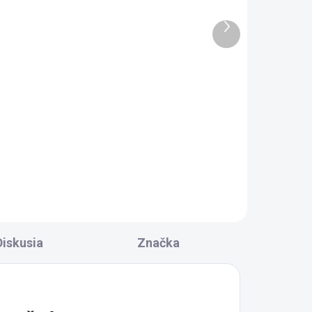
RAC.
SKLADOM DODANIE DO 6-7 PRAC.
DNÍ
DNÍ
Ďalší
5 KS)
(100 KS)
produkt
á
Polysan Krycia lišta pre
m,
vane a vaničky, 2x
1950mm, 2x roh, 2x
zakončenie, biela 91020
24,10 €
Do košíka
Diskusia
Značka