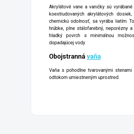
Akrylátové vane a vaničky sú vyrábané
koextrudovaných akrylátových dosiek
chemickú odolnosť, sa vyrába liatím. T
hrúbke, plne stálofarebný, neporézny
hladký povrch s minimálnou možnos
dopadajúcej vody.
Obojstranná
vaňa
Vaňa s pohodlne tvarovanými stenami 
odtokom umiestneným uprostred.