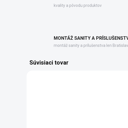
kvality a pôvodu produktov
MONTÁŽ SANITY A PRÍSLUŠENST
montáž sanity a prílušenstva len Bratisla
Súvisiaci tovar
PC10031
ZADARMO