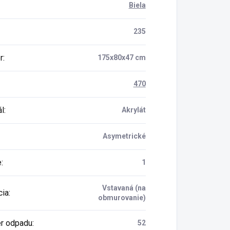
Biela
235
r
:
175x80x47 cm
470
ál
:
Akrylát
Asymetrické
e
:
1
Vstavaná (na
cia
:
obmurovanie)
r odpadu
:
52