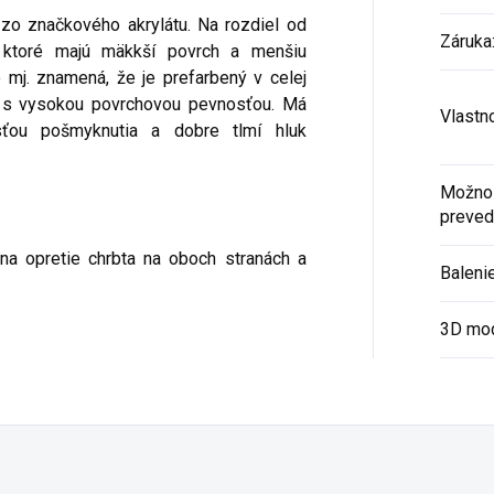
 zo značkového akrylátu. Na rozdiel od
Záruka
, ktoré majú mäkkší povrch a menšiu
o mj. znamená, že je prefarbený v celej
 a s vysokou povrchovou pevnosťou. Má
Vlastn
ťou pošmyknutia a dobre tlmí hluk
Možnos
preved
na opretie chrbta na oboch stranách a
Baleni
3D mo