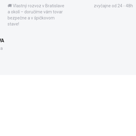
🚚 Vlastný rozvoz v Bratislave
zvyčajne od 24 - 48h
a okolí – doručíme vám tovar
bezpečne a v špičkovom
stave!
VA
va
NOVINKA
PC1089
BS-