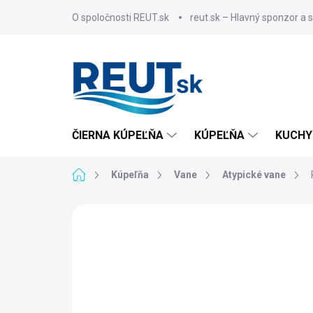
Prejsť
O spoločnosti REUT.sk
reut.sk – Hlavný sponzor a 
na
obsah
ČIERNA KÚPEĽŇA
KÚPEĽŇA
KUCHY
Domov
Kúpeľňa
Vane
Atypické vane
ZNAČKA:
POLYSAN