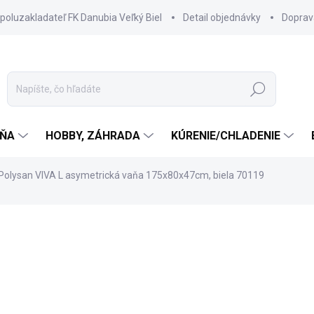
spoluzakladateľ FK Danubia Veľký Biel
Detail objednávky
Doprav
Hľadať
ŇA
HOBBY, ZÁHRADA
KÚRENIE/CHLADENIE
Polysan VIVA L asymetrická vaňa 175x80x47cm, biela 70119
605 €
520,30 €
423,01 € bez DPH
Jednotková
SKLADOM DODANIE DO 6-7
cena: