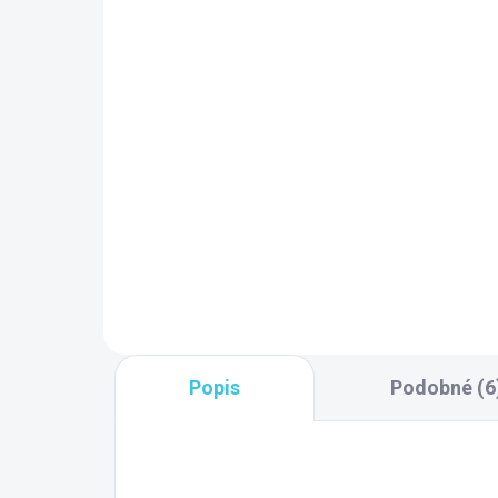
9 TÝŽDŇOV
Polysan CUT napúšťacia
Po
štrbina 170x24mm,
pr
chróm PC10031
17
zá
205,50 €
19
Do košíka
Popis
Podobné (6