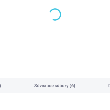
9 TÝŽDŇOV
SKLADOM DODANIE DO 6-7 P
lysan CUT vaňová
(
epadová štrbina
Polysan ROLLS vaňov
0x24mm, click-clack
zástena 1400x1500m
tka, chróm PC1089
číre sklo BS-R140
6,90 €
463,50 €
Do košíka
Do košíka
)
Súvisiace súbory (6)