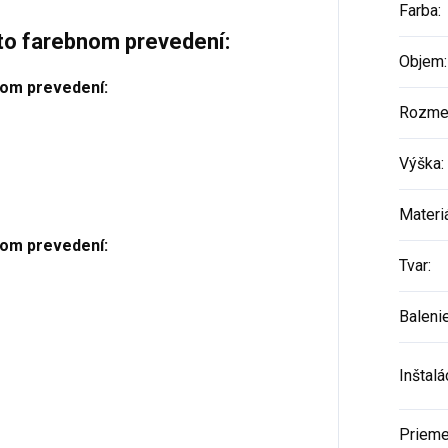
Farba
:
to farebnom prevedení:
Objem
:
elom prevedení:
Rozme
Výška
:
Materi
elom prevedení:
Tvar
:
Baleni
Inštalá
Prieme