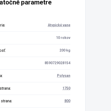
atočné parametre
ria
:
Atypické vane
:
10 rokov
osť
:
200 kg
8590729028154
a
:
Polysan
strana
:
1750
 strana
:
800