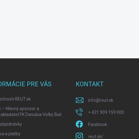
ORMÁCIE PRE VÁS
KONTAKT
očnosti REUT.sk
info
@
reut.sk
k – Hlavný sponzor a
+ 421 909 159 000
akladateľ FK Danubia Veľký Biel
 objednávky
Facebook
a a platby
reut.sk/