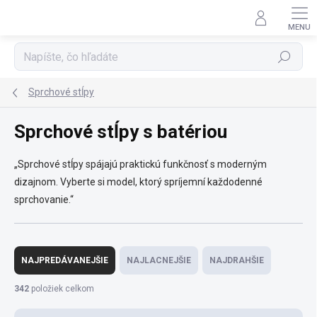
Prejsť
na
obsah
Hľadať
Sprchové stĺpy
Sprchové stĺpy s batériou
„Sprchové stĺpy spájajú praktickú funkčnosť s moderným
dizajnom. Vyberte si model, ktorý spríjemní každodenné
sprchovanie.“
R
a
NAJPREDÁVANEJŠIE
NAJLACNEJŠIE
NAJDRAHŠIE
d
e
342
položiek celkom
n