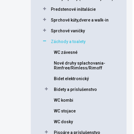
Predstenové inštalácie
Sprchové kúty,dvere a walk-in
Sprchové vaničky
Záchody a toalety
WC závesné
Nové druhy splachovania-
Rimfree/Rimless/Rimoff
Bidet elektronický
Bidety a príslušenstvo
WC kombi
WC stojace
WC dosky
Pisoáre a príslušenstvo