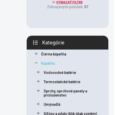
VYMAZAŤ FILTRE
Zobrazených položiek:
87
Kategórie
Preskočiť
kategórie
Čierna kúpeľňa
Kúpeľňa
Vodovodné batérie
Termostatické batérie
Sprchy, sprchové panely a
príslušenstvo
Umývadlá
Sifóny a pilety (klik-klak systém)