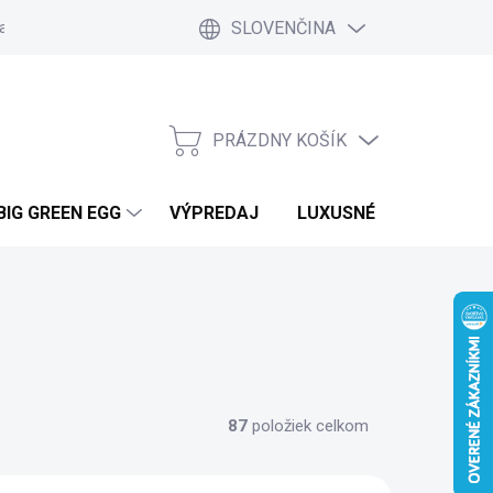
SLOVENČINA
a a platby
Kontakt
Blog
Ako nakupovať
Vrátenie tovar
PRÁZDNY KOŠÍK
NÁKUPNÝ
KOŠÍK
BIG GREEN EGG
VÝPREDAJ
LUXUSNÉ MOBILNÉ DO
87
položiek celkom