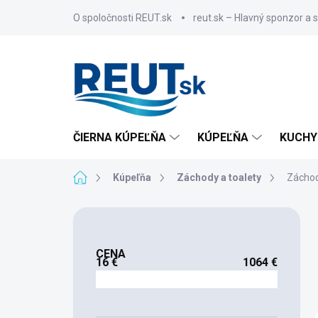
Prejsť
O spoločnosti REUT.sk
reut.sk – Hlavný sponzor a 
na
obsah
ČIERNA KÚPEĽŇA
KÚPEĽŇA
KUCHY
Domov
Kúpeľňa
Záchody a toalety
Záchod
B
o
č
CENA
n
16
€
1064
€
ý
p
a