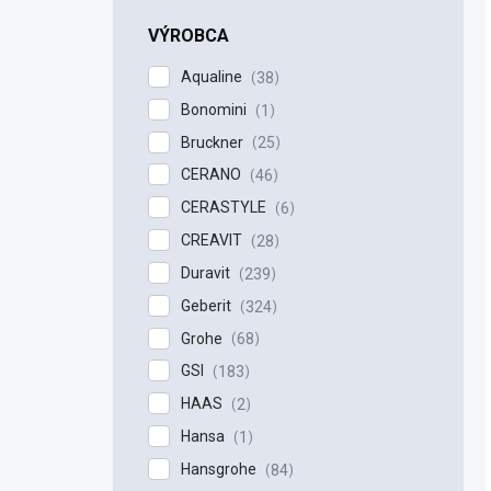
n
e
VÝROBCA
l
Aqualine
38
Bonomini
1
Bruckner
25
CERANO
46
CERASTYLE
6
CREAVIT
28
Duravit
239
Geberit
324
Grohe
68
GSI
183
HAAS
2
Hansa
1
Hansgrohe
84