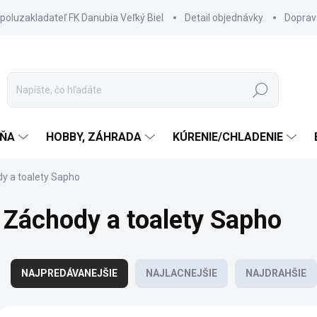
spoluzakladateľ FK Danubia Veľký Biel
Detail objednávky
Doprav
Hľadať
ŇA
HOBBY, ZÁHRADA
KÚRENIE/CHLADENIE
y a toalety Sapho
Záchody a toalety Sapho
R
a
NAJPREDÁVANEJŠIE
NAJLACNEJŠIE
NAJDRAHŠIE
d
e
V